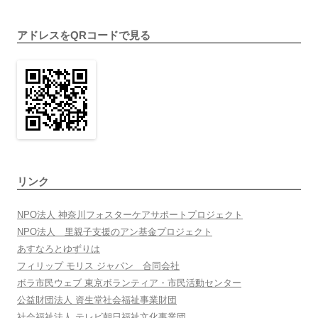
イ
ブ
アドレスをQRコードで見る
リンク
NPO法人 神奈川フォスターケアサポートプロジェクト
NPO法人 里親子支援のアン基金プロジェクト
あすなろとゆずりは
フィリップ モリス ジャパン 合同会社
ボラ市民ウェブ 東京ボランティア・市民活動センター
公益財団法人 資生堂社会福祉事業財団
社会福祉法人 テレビ朝日福祉文化事業団