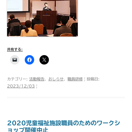
共有する:
カテゴリー:
活動報告
、
おしらせ
、
職員研修
| 投稿日:
2023/12/03
|
2020児童福祉施設職員のためのワークシ
ョップ開催中止