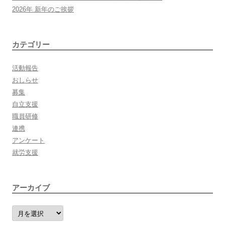
2026年 新年のご挨拶
シ
カテゴリー
ョ
活動報告
ン
おしらせ
募集
自立支援
職員研修
連携
アンケート
就労支援
アーカイブ
ア
ー
カ