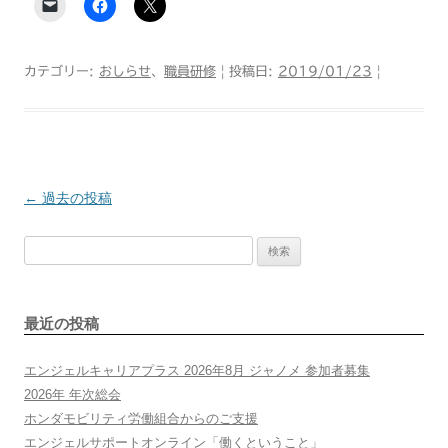
カテゴリー:
おしらせ
、
職員研修
| 投稿日:
2019/01/23
|
←
過去の投稿
投
検
稿
索:
ナ
最近の投稿
ビ
エンジェルキャリアプラス 2026年8月 ジャノメ 参加者募集
ゲ
2026年 年次総会
ホンダモビリティ労働組合からのご支援
ー
エンジェルサポートオンライン「働くということ」