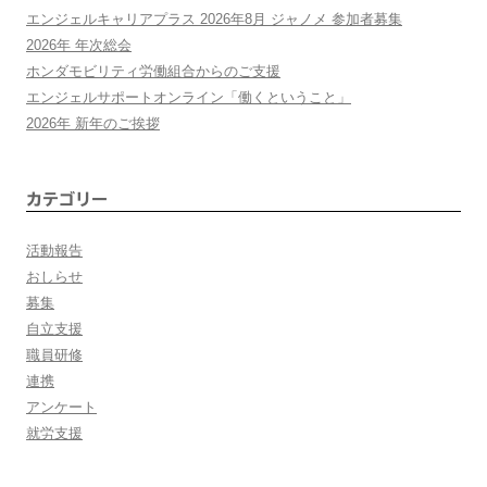
エンジェルキャリアプラス 2026年8月 ジャノメ 参加者募集
ー
2026年 年次総会
ホンダモビリティ労働組合からのご支援
シ
エンジェルサポートオンライン「働くということ」
2026年 新年のご挨拶
ョ
ン
カテゴリー
活動報告
おしらせ
募集
自立支援
職員研修
連携
アンケート
就労支援