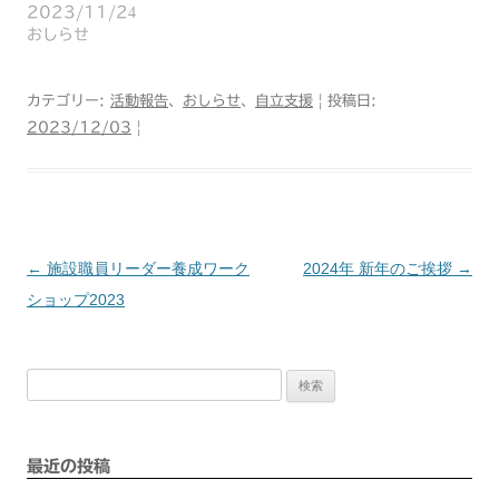
2023/11/24
おしらせ
カテゴリー:
活動報告
、
おしらせ
、
自立支援
| 投稿日:
2023/12/03
|
←
施設職員リーダー養成ワーク
2024年 新年のご挨拶
→
投
ショップ2023
稿
検
ナ
索:
ビ
最近の投稿
ゲ