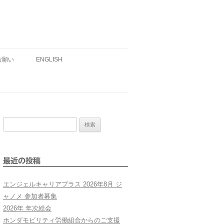
お願い
ENGLISH
検
索:
最近の投稿
エンジェルキャリアプラス 2026年8月 ジ
ャノメ 参加者募集
2026年 年次総会
ホンダモビリティ労働組合からのご支援