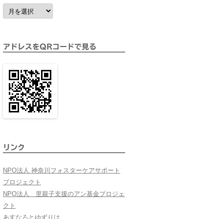
ア
ー
カ
イ
ブ
アドレスをQRコードで見る
リンク
NPO法人 神奈川フォスターケアサポート
プロジェクト
NPO法人 里親子支援のアン基金プロジェ
クト
あすなろとゆずりは