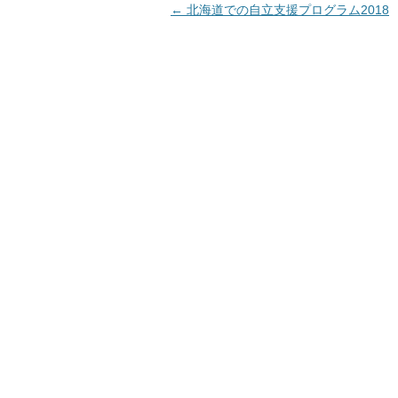
←
北海道での自立支援プログラム2018
投
稿
ナ
ビ
ゲ
ー
シ
ョ
ン