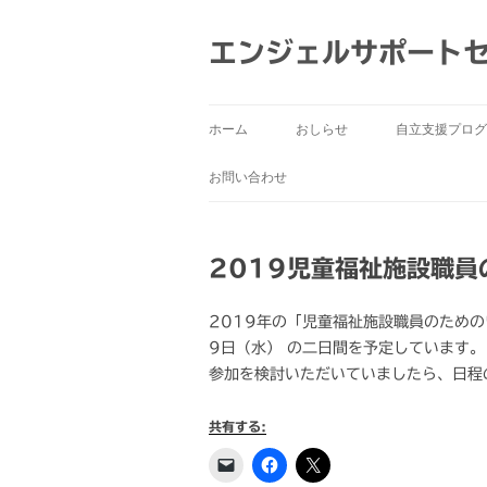
コ
ン
テ
エンジェルサポート
ン
ツ
へ
ス
キ
ッ
ホーム
おしらせ
自立支援プログ
プ
お問い合わせ
2019児童福祉施設職員
2019年の「児童福祉施設職員のための
9日（水） の二日間を予定しています。
参加を検討いただいていましたら、日程
共有する: