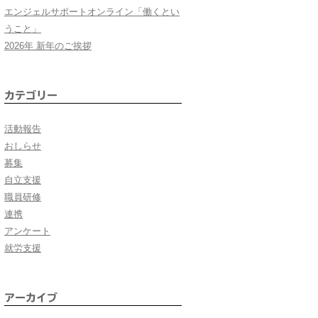
エンジェルサポートオンライン「働くとい
うこと」
2026年 新年のご挨拶
カテゴリー
活動報告
おしらせ
募集
自立支援
職員研修
連携
アンケート
就労支援
アーカイブ