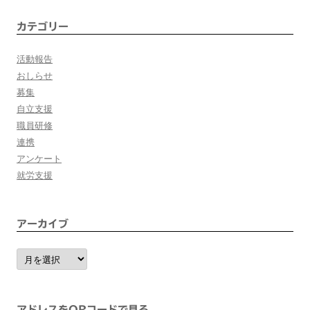
ン
カテゴリー
活動報告
おしらせ
募集
自立支援
職員研修
連携
アンケート
就労支援
アーカイブ
ア
ー
カ
イ
ブ
アドレスをQRコードで見る