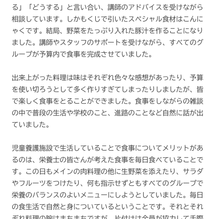
る」「どうする」と言い合い、講師のアドバイスを受けながら
相談しています。しかもくじで引いたスペシャル食材はこんに
ゃくです。結局、野菜をたっぷり入れた豚汁を作ることになり
ました。講師やスタッフのサポートを受けながら、すべてのグ
ループが予算内で食事を完成させていました。
出来上がった料理は味はそれぞれ色々な感想があったり、予算
を使い切ろうとして多く作りすぎてしまったりしましたが、皆
で楽しく食事をとることができました。食事をしながらの雑談
の中で普段の生活や学校のこと、進路のことなど自然に話が出
ていました。
児童養護施設で生活していることで食事についてメリットがあ
るのは、栄養士の皆さんが考えた食事を毎日食べていることで
す。この日もメインの肉料理の他に生野菜を添えたり、サラダ
やフルーツをつけたり、何も指示せずともすべてのグループで
栄養のバランスのよいメニューにしようとしていました。毎日
の食生活で自然と身についているということです。それとそれ
ぞれ料理の腕はまちまちですが、片付けは全員が協力して手際