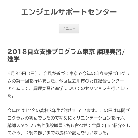
コ
ン
テ
エンジェルサポートセンター
ン
ツ
へ
ス
メニュー
キ
ッ
プ
2018自立支援プログラム東京 調理実習/
進学
9月30日（日）、台風が近づく東京で今年の自立支援プログラ
ムの第一回を行いました。今回は立川市の女性総合センター・
アイムにて、調理実習と進学についてのセッションを行いまし
た。
今年度は17名の高校3年生が参加しています。この日は年間プ
ログラムの初回でしたので初めにオリエンテーションを行い、
講師スタッフ5名と施設職員3名も合わせて全員で自己紹介をし
てから、今後の修了までの流れや説明を行いました。