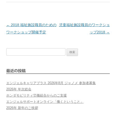
←
2018 福祉施設職員のための
児童福祉施設職員のワークショ
投
ワークショップ開催予定
ップ2018
→
稿
検
ナ
索:
ビ
最近の投稿
ゲ
エンジェルキャリアプラス 2026年8月 ジャノメ 参加者募集
ー
2026年 年次総会
ホンダモビリティ労働組合からのご支援
シ
エンジェルサポートオンライン「働くということ」
2026年 新年のご挨拶
ョ