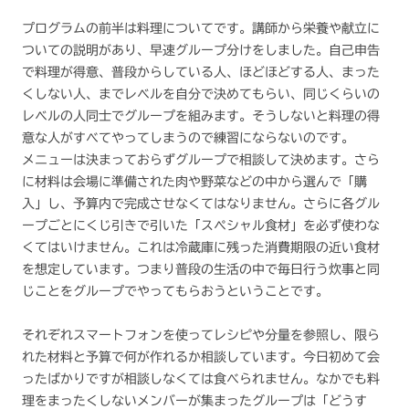
プログラムの前半は料理についてです。講師から栄養や献立に
ついての説明があり、早速グループ分けをしました。自己申告
で料理が得意、普段からしている人、ほどほどする人、まった
くしない人、までレベルを自分で決めてもらい、同じくらいの
レベルの人同士でグループを組みます。そうしないと料理の得
意な人がすべてやってしまうので練習にならないのです。
メニューは決まっておらずグループで相談して決めます。さら
に材料は会場に準備された肉や野菜などの中から選んで「購
入」し、予算内で完成させなくてはなりません。さらに各グル
ープごとにくじ引きで引いた「スペシャル食材」を必ず使わな
くてはいけません。これは冷蔵庫に残った消費期限の近い食材
を想定しています。つまり普段の生活の中で毎日行う炊事と同
じことをグループでやってもらおうということです。
それぞれスマートフォンを使ってレシピや分量を参照し、限ら
れた材料と予算で何が作れるか相談しています。今日初めて会
ったばかりですが相談しなくては食べられません。なかでも料
理をまったくしないメンバーが集まったグループは「どうす