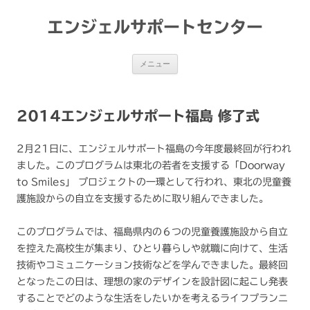
コ
ン
テ
エンジェルサポートセンター
ン
ツ
へ
ス
メニュー
キ
ッ
プ
2014エンジェルサポート福島 修了式
2月21日に、エンジェルサポート福島の今年度最終回が行われ
ました。このプログラムは東北の若者を支援する「Doorway
to Smiles」 プロジェクトの一環として行われ、東北の児童養
護施設からの自立を支援するために取り組んできました。
このプログラムでは、福島県内の６つの児童養護施設から自立
を控えた高校生が集まり、ひとり暮らしや就職に向けて、生活
技術やコミュニケーション技術などを学んできました。最終回
となったこの日は、理想の家のデザインを設計図に起こし発表
することでどのような生活をしたいかを考えるライフプランニ