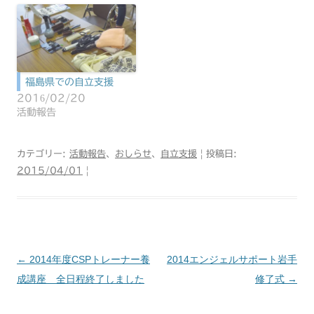
福島県での自立支援
2016/02/20
活動報告
カテゴリー:
活動報告
、
おしらせ
、
自立支援
| 投稿日:
2015/04/01
|
←
2014年度CSPトレーナー養
2014エンジェルサポート岩手
投
成講座 全日程終了しました
修了式
→
稿