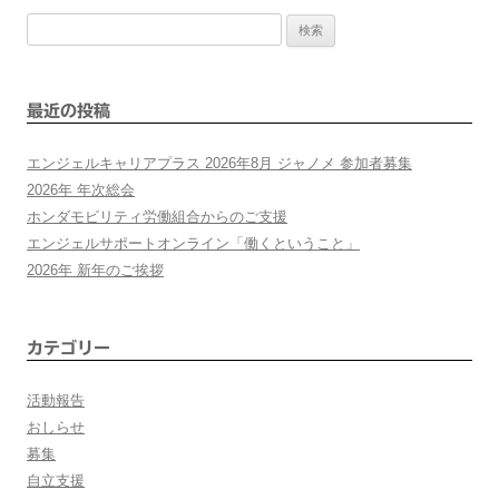
検
ナ
索:
ビ
最近の投稿
ゲ
エンジェルキャリアプラス 2026年8月 ジャノメ 参加者募集
ー
2026年 年次総会
ホンダモビリティ労働組合からのご支援
シ
エンジェルサポートオンライン「働くということ」
2026年 新年のご挨拶
ョ
ン
カテゴリー
活動報告
おしらせ
募集
自立支援