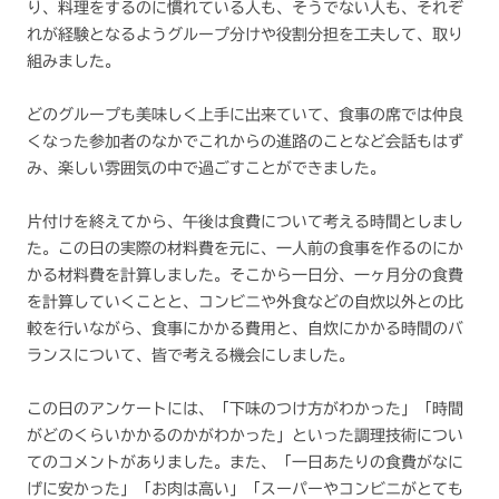
り、料理をするのに慣れている人も、そうでない人も、それぞ
れが経験となるようグループ分けや役割分担を工夫して、取り
組みました。
どのグループも美味しく上手に出来ていて、食事の席では仲良
くなった参加者のなかでこれからの進路のことなど会話もはず
み、楽しい雰囲気の中で過ごすことができました。
片付けを終えてから、午後は食費について考える時間としまし
た。この日の実際の材料費を元に、一人前の食事を作るのにか
かる材料費を計算しました。そこから一日分、一ヶ月分の食費
を計算していくことと、コンビニや外食などの自炊以外との比
較を行いながら、食事にかかる費用と、自炊にかかる時間のバ
ランスについて、皆で考える機会にしました。
この日のアンケートには、「下味のつけ方がわかった」「時間
がどのくらいかかるのかがわかった」といった調理技術につい
てのコメントがありました。また、「一日あたりの食費がなに
げに安かった」「お肉は高い」「スーパーやコンビニがとても