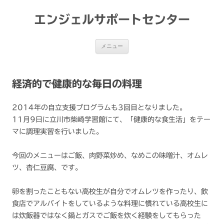
コ
ン
テ
エンジェルサポートセンター
ン
ツ
へ
ス
メニュー
キ
ッ
プ
経済的で健康的な毎日の料理
2014年の自立支援プログラムも3回目となりました。
11月9日に立川市柴崎学習館にて、「健康的な食生活」をテー
マに調理実習を行いました。
今回のメニューはご飯、肉野菜炒め、なめこの味噌汁、オムレ
ツ、杏仁豆腐、です。
卵を割ったこともない高校生が自分でオムレツを作ったり、飲
食店でアルバイトをしているような料理に慣れている高校生に
は炊飯器ではなく鍋とガスでご飯を炊く経験をしてもらった