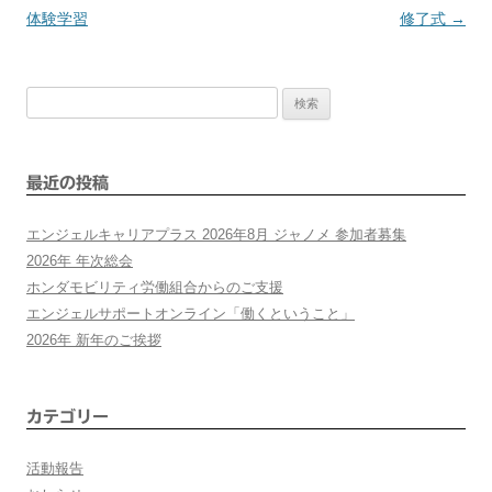
体験学習
修了式
→
稿
検
ナ
索:
ビ
最近の投稿
ゲ
エンジェルキャリアプラス 2026年8月 ジャノメ 参加者募集
ー
2026年 年次総会
ホンダモビリティ労働組合からのご支援
シ
エンジェルサポートオンライン「働くということ」
2026年 新年のご挨拶
ョ
ン
カテゴリー
活動報告