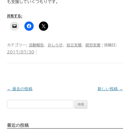
も支援していくつもりです。
共有する:
カテゴリー:
活動報告
、
おしらせ
、
自立支援
、
就労支援
| 投稿日:
2017/07/30
|
←
過去の投稿
新しい投稿
→
投
検
稿
索:
ナ
最近の投稿