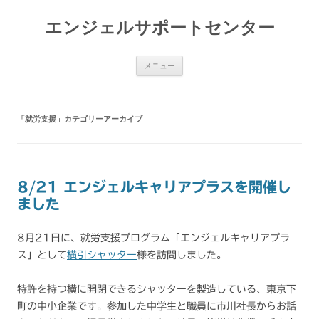
コ
ン
エンジェルサポートセンター
テ
ン
ツ
へ
ス
メニュー
キ
ッ
プ
「
就労支援
」カテゴリーアーカイブ
8/21 エンジェルキャリアプラスを開催し
ました
8月21日に、就労支援プログラム「エンジェルキャリアプラ
ス」として
横引シャッター
様を訪問しました。
特許を持つ横に開閉できるシャッターを製造している、東京下
町の中小企業です。参加した中学生と職員に市川社長からお話