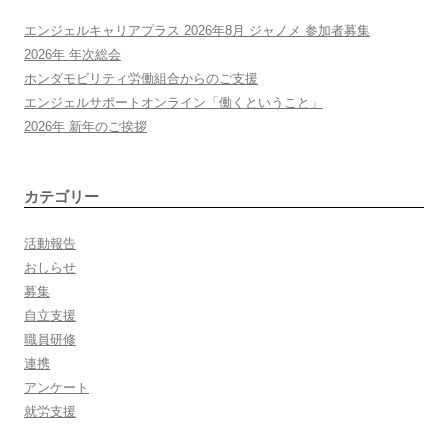
ビ
エンジェルキャリアプラス 2026年8月 ジャノメ 参加者募集
ゲ
2026年 年次総会
ホンダモビリティ労働組合からのご支援
ー
エンジェルサポートオンライン「働くということ」
2026年 新年のご挨拶
シ
カテゴリー
ョ
活動報告
ン
おしらせ
募集
自立支援
職員研修
連携
アンケート
就労支援