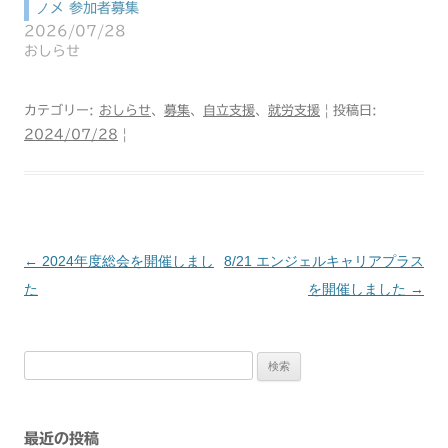
ノメ 参加者募集
2026/07/28
おしらせ
カテゴリー:
おしらせ
、
募集
、
自立支援
、
就労支援
| 投稿日:
2024/07/28
|
←
2024年度総会を開催しまし
8/21 エンジェルキャリアプラス
投
た
を開催しました
→
稿
検
ナ
索:
ビ
最近の投稿