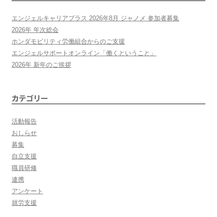
ゲ
エンジェルキャリアプラス 2026年8月 ジャノメ 参加者募集
ー
2026年 年次総会
ホンダモビリティ労働組合からのご支援
シ
エンジェルサポートオンライン「働くということ」
2026年 新年のご挨拶
ョ
ン
カテゴリー
活動報告
おしらせ
募集
自立支援
職員研修
連携
アンケート
就労支援