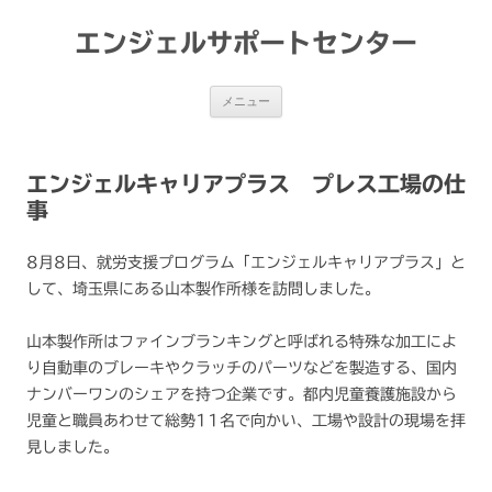
コ
ン
テ
エンジェルサポートセンター
ン
ツ
へ
ス
メニュー
キ
ッ
プ
エンジェルキャリアプラス プレス工場の仕
事
8月8日、就労支援プログラム「エンジェルキャリアプラス」と
して、埼玉県にある山本製作所様を訪問しました。
山本製作所はファインブランキングと呼ばれる特殊な加工によ
り自動車のブレーキやクラッチのパーツなどを製造する、国内
ナンバーワンのシェアを持つ企業です。都内児童養護施設から
児童と職員あわせて総勢11名で向かい、工場や設計の現場を拝
見しました。