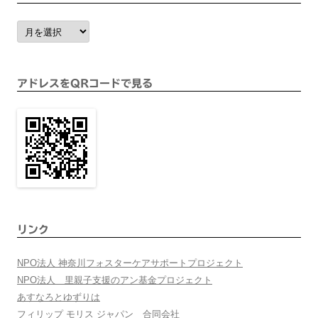
ア
ー
カ
イ
ブ
アドレスをQRコードで見る
リンク
NPO法人 神奈川フォスターケアサポートプロジェクト
NPO法人 里親子支援のアン基金プロジェクト
あすなろとゆずりは
フィリップ モリス ジャパン 合同会社