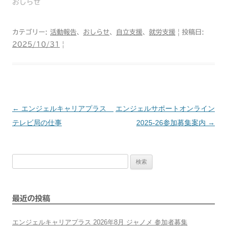
おしらせ
カテゴリー:
活動報告
、
おしらせ
、
自立支援
、
就労支援
| 投稿日:
2025/10/31
|
←
エンジェルキャリアプラス
エンジェルサポートオンライン
投
テレビ局の仕事
2025-26参加募集案内
→
稿
検
ナ
索:
ビ
最近の投稿
ゲ
エンジェルキャリアプラス 2026年8月 ジャノメ 参加者募集