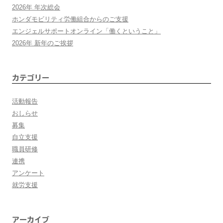
ー
2026年 年次総会
ホンダモビリティ労働組合からのご支援
シ
エンジェルサポートオンライン「働くということ」
2026年 新年のご挨拶
ョ
ン
カテゴリー
活動報告
おしらせ
募集
自立支援
職員研修
連携
アンケート
就労支援
アーカイブ