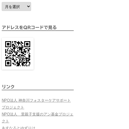
ア
ー
カ
イ
ブ
アドレスをQRコードで見る
リンク
NPO法人 神奈川フォスターケアサポート
プロジェクト
NPO法人 里親子支援のアン基金プロジェ
クト
あすなろとゆずりは