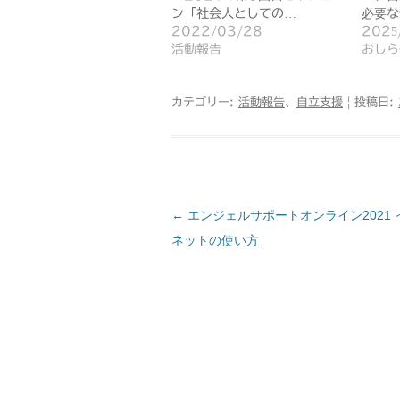
ン「社会人としての…
必要な
2022/03/28
2025
活動報告
おしら
カテゴリー:
活動報告
、
自立支援
| 投稿日:
←
エンジェルサポートオンライン2021 
投
ネットの使い方
稿
ナ
ビ
ゲ