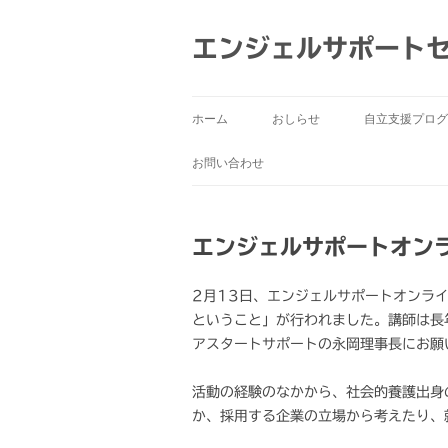
コ
ン
テ
エンジェルサポート
ン
ツ
へ
ス
キ
ッ
ホーム
おしらせ
自立支援プログ
プ
お問い合わせ
エンジェルサポートオンラ
2月13日、エンジェルサポートオンラ
ということ」が行われました。講師は長
アスタートサポートの永岡理事長にお願
活動の経験のなかから、社会的養護出身
か、採用する企業の立場から考えたり、