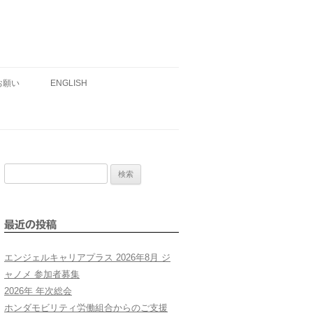
お願い
ENGLISH
検
索:
最近の投稿
エンジェルキャリアプラス 2026年8月 ジ
ャノメ 参加者募集
2026年 年次総会
ホンダモビリティ労働組合からのご支援