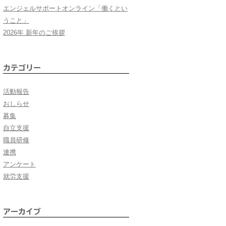
エンジェルサポートオンライン「働くとい
うこと」
2026年 新年のご挨拶
カテゴリー
活動報告
おしらせ
募集
自立支援
職員研修
連携
アンケート
就労支援
アーカイブ