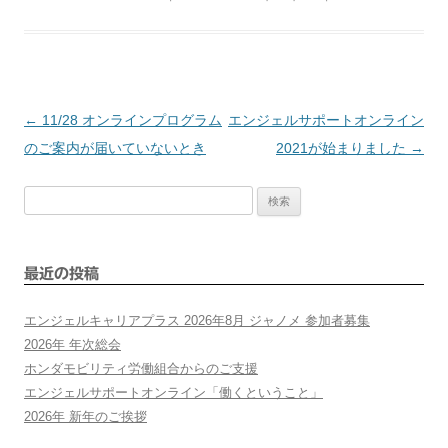
←
11/28 オンラインプログラム
エンジェルサポートオンライン
投
のご案内が届いていないとき
2021が始まりました
→
稿
検
索:
ナ
ビ
最近の投稿
ゲ
エンジェルキャリアプラス 2026年8月 ジャノメ 参加者募集
2026年 年次総会
ー
ホンダモビリティ労働組合からのご支援
エンジェルサポートオンライン「働くということ」
シ
2026年 新年のご挨拶