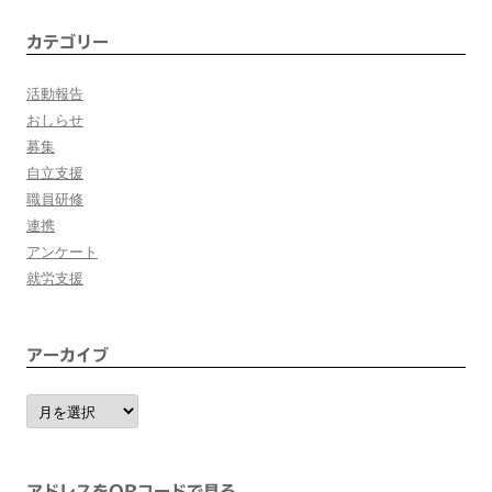
ョ
カテゴリー
ン
活動報告
おしらせ
募集
自立支援
職員研修
連携
アンケート
就労支援
アーカイブ
ア
ー
カ
イ
ブ
アドレスをQRコードで見る