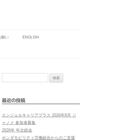
お願い
ENGLISH
検
索:
最近の投稿
エンジェルキャリアプラス 2026年8月 ジ
ャノメ 参加者募集
2026年 年次総会
ホンダモビリティ労働組合からのご支援