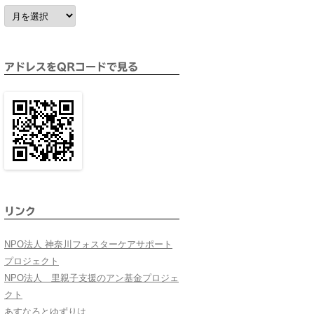
ア
ー
カ
イ
ブ
アドレスをQRコードで見る
リンク
NPO法人 神奈川フォスターケアサポート
プロジェクト
NPO法人 里親子支援のアン基金プロジェ
クト
あすなろとゆずりは