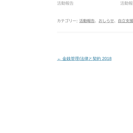
活動報告
活動報
カテゴリー:
活動報告
、
おしらせ
、
自立支
←
金銭管理/法律と契約 2018
投
稿
ナ
ビ
ゲ
ー