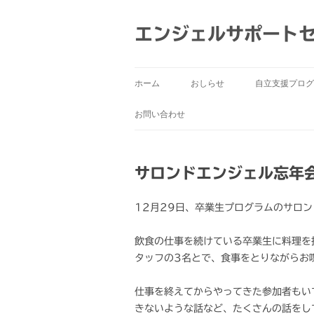
コ
ン
テ
エンジェルサポート
ン
ツ
へ
ス
キ
ッ
ホーム
おしらせ
自立支援プログ
プ
お問い合わせ
サロンドエンジェル忘年会
12月29日、卒業生プログラムのサロ
飲食の仕事を続けている卒業生に料理を
タッフの3名とで、食事をとりながらお
仕事を終えてからやってきた参加者もい
きないような話など、たくさんの話をし