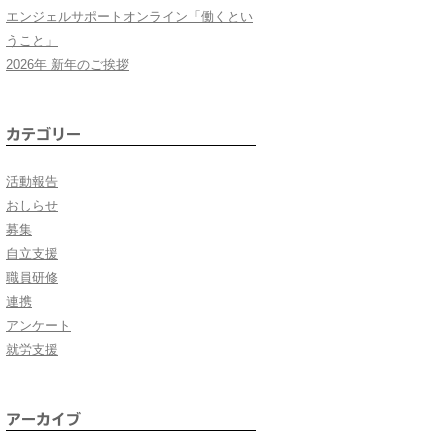
エンジェルサポートオンライン「働くとい
うこと」
2026年 新年のご挨拶
カテゴリー
活動報告
おしらせ
募集
自立支援
職員研修
連携
アンケート
就労支援
アーカイブ