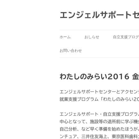
コ
ン
テ
エンジェルサポート
ン
ツ
へ
ス
キ
ッ
ホーム
おしらせ
自立支援プログ
プ
お問い合わせ
わたしのみらい2016 
エンジェルサポートセンターとアクセン
就業支援プログラム「わたしのみらい2
エンジェルサポート・自立支援プログラ
中心となって、施設等の退所前に学ぶ機
自己分析、など早く準備を始めたほうが
ンチュア、三井住友海上、東京医科歯科