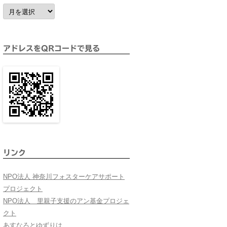
ア
ー
カ
イ
ブ
アドレスをQRコードで見る
リンク
NPO法人 神奈川フォスターケアサポート
プロジェクト
NPO法人 里親子支援のアン基金プロジェ
クト
あすなろとゆずりは