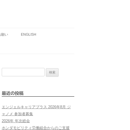
お願い
ENGLISH
検
索:
最近の投稿
エンジェルキャリアプラス 2026年8月 ジ
ャノメ 参加者募集
2026年 年次総会
ホンダモビリティ労働組合からのご支援