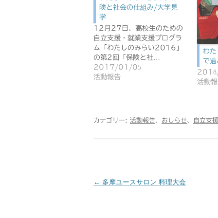
険と社会の仕組み/大学見
学
12月27日、高校生のための
自立支援・就業支援プログラ
ム「わたしのみらい2016」
わた
の第2回「保険と社…
で過
2017/01/05
2018
活動報告
活動報
カテゴリー:
活動報告
、
おしらせ
、
自立支
←
多摩ユースサロン 料理大会
投
稿