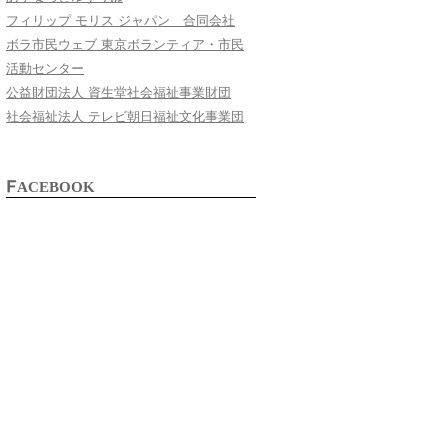
フィリップ モリス ジャパン 合同会社
ボラ市民ウェブ 東京ボランティア・市民
活動センター
公益財団法人 資生堂社会福祉事業財団
社会福祉法人 テレビ朝日福祉文化事業団
FACEBOOK