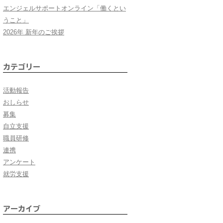
エンジェルサポートオンライン「働くとい
うこと」
2026年 新年のご挨拶
カテゴリー
活動報告
おしらせ
募集
自立支援
職員研修
連携
アンケート
就労支援
アーカイブ