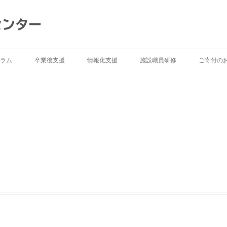
センター
ラム
卒業後支援
情報化支援
施設職員研修
ご寄付の