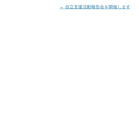
←
自立支援活動報告会を開催します
投
稿
ナ
ビ
ゲ
ー
シ
ョ
ン