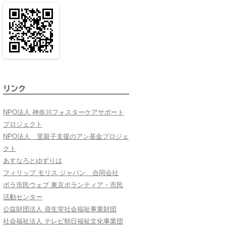
リンク
NPO法人 神奈川フォスターケアサポート
プロジェクト
NPO法人 里親子支援のアン基金プロジェ
クト
あすなろとゆずりは
フィリップ モリス ジャパン 合同会社
ボラ市民ウェブ 東京ボランティア・市民
活動センター
公益財団法人 資生堂社会福祉事業財団
社会福祉法人 テレビ朝日福祉文化事業団