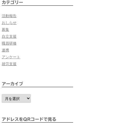
カテゴリー
活動報告
おしらせ
募集
自立支援
職員研修
連携
アンケート
就労支援
アーカイブ
ア
ー
カ
イ
ブ
アドレスをQRコードで見る