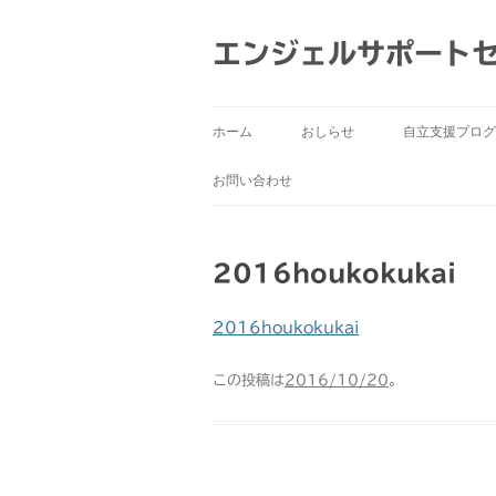
コ
ン
テ
エンジェルサポート
ン
ツ
へ
ス
キ
ッ
ホーム
おしらせ
自立支援プログ
プ
お問い合わせ
2016houkokukai
2016houkokukai
この投稿は
2016/10/20
。