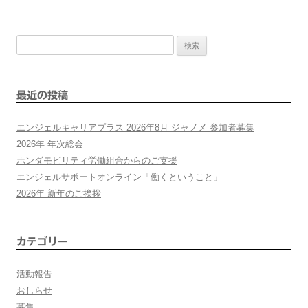
稿
検
ナ
索:
ビ
最近の投稿
ゲ
エンジェルキャリアプラス 2026年8月 ジャノメ 参加者募集
ー
2026年 年次総会
ホンダモビリティ労働組合からのご支援
シ
エンジェルサポートオンライン「働くということ」
2026年 新年のご挨拶
ョ
ン
カテゴリー
活動報告
おしらせ
募集