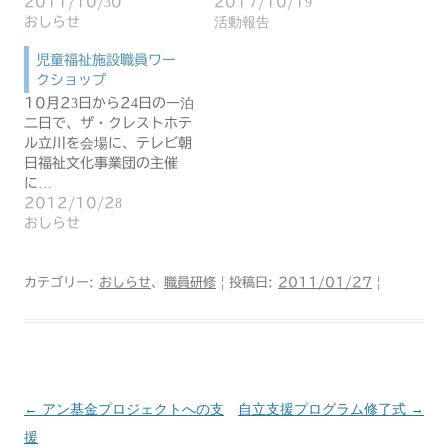
2011/10/30
2017/10/19
おしらせ
活動報告
児童福祉施設職員ワー
クショップ
10月23日から24日の一泊
二日で、ザ・クレストホテ
ル立川を会場に、テレビ朝
日福祉文化事業団の主催
に…
2012/10/28
おしらせ
カテゴリー:
おしらせ
、
職員研修
| 投稿日:
2011/01/27
|
←
アン基金プロジェクトへの支
自立支援プログラム修了式
→
投
援