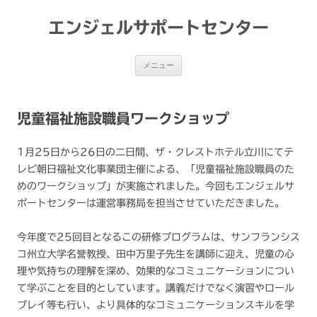
コ
ン
テ
エンジェルサポートセンター
ン
ツ
へ
ス
メニュー
キ
ッ
プ
児童福祉施設職員ワークショップ
1月25日から26日の二日間、ザ・クレストホテル立川にてテ
レビ朝日福祉文化事業団主催による、「児童福祉施設職員のた
めのワークショップ」が実施されました。今回もエンジェルサ
ポートセンターは運営事務局を担当させていただきました。
今年度で25回目となるこの研修プログラムは、サンフランシス
コ州立大学名誉教授、田中万里子先生を講師に迎え、児童の心
理や気持ちの理解を深め、効果的なコミュニケーションについ
て学ぶことを目的としています。講義だけでなく演習やロール
プレイ等も行い、より具体的なコミュニケーションスキルを学