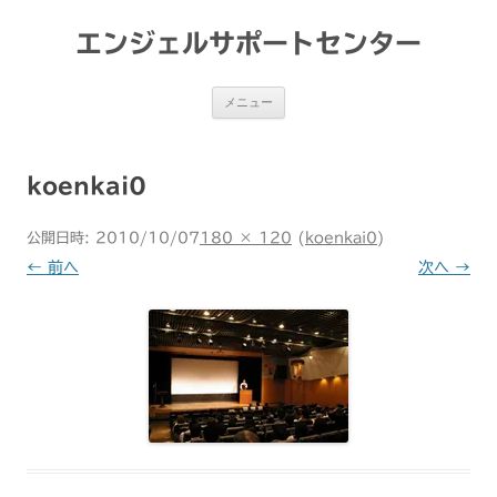
コ
ン
テ
エンジェルサポートセンター
ン
ツ
へ
ス
メニュー
キ
ッ
プ
koenkai0
公開日時:
2010/10/07
180 × 120
(
koenkai0
)
← 前へ
次へ →