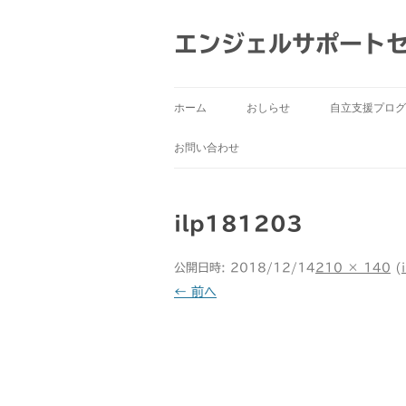
コ
ン
テ
エンジェルサポート
ン
ツ
へ
ス
キ
ッ
ホーム
おしらせ
自立支援プログ
プ
お問い合わせ
ilp181203
公開日時:
2018/12/14
210 × 140
(
← 前へ