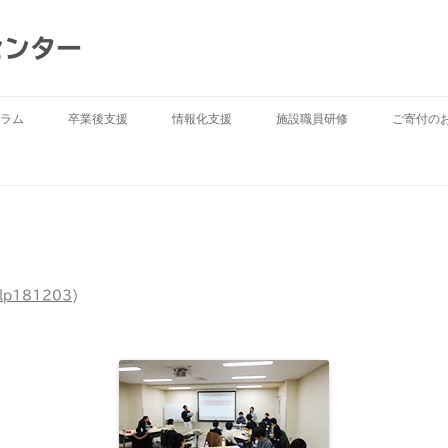
センター
ラム
卒業後支援
情報化支援
施設職員研修
ご寄付の
ilp181203
)