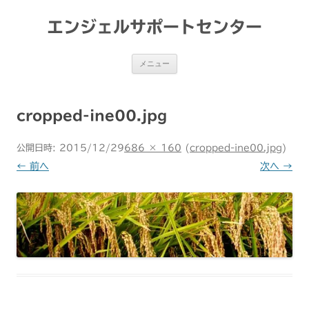
コ
ン
テ
エンジェルサポートセンター
ン
ツ
へ
ス
メニュー
キ
ッ
プ
cropped-ine00.jpg
公開日時:
2015/12/29
686 × 160
(
cropped-ine00.jpg
)
← 前へ
次へ →