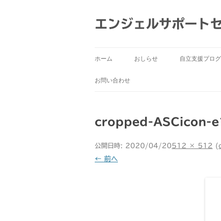
コ
ン
テ
エンジェルサポート
ン
ツ
へ
ス
キ
ッ
ホーム
おしらせ
自立支援プログ
プ
お問い合わせ
cropped-ASCicon-
公開日時:
2020/04/20
512 × 512
(
← 前へ