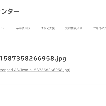
センター
ラム
卒業後支援
情報化支援
施設職員研修
ご寄付の
e1587358266958.jpg
cropped-ASCicon-e1587358266958.jpg
)