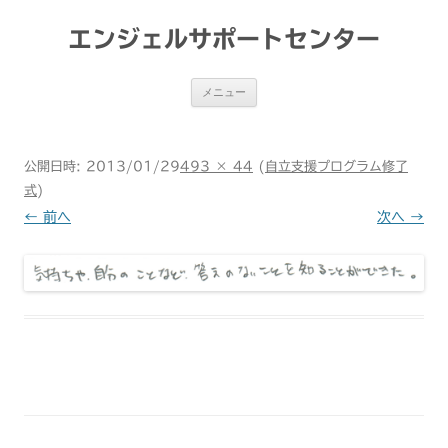
コ
ン
テ
エンジェルサポートセンター
ン
ツ
へ
ス
メニュー
キ
ッ
プ
公開日時:
2013/01/29
493 × 44
(
自立支援プログラム修了
式
)
← 前へ
次へ →