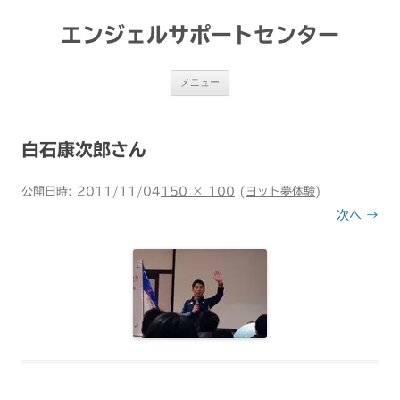
コ
ン
テ
エンジェルサポートセンター
ン
ツ
へ
ス
メニュー
キ
ッ
プ
白石康次郎さん
公開日時:
2011/11/04
150 × 100
(
ヨット夢体験
)
次へ →