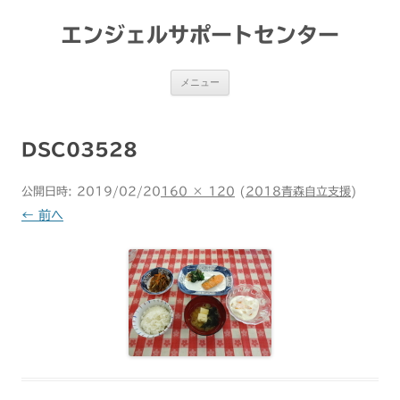
コ
ン
テ
エンジェルサポートセンター
ン
ツ
へ
ス
メニュー
キ
ッ
プ
DSC03528
公開日時:
2019/02/20
160 × 120
(
2018青森自立支援
)
← 前へ