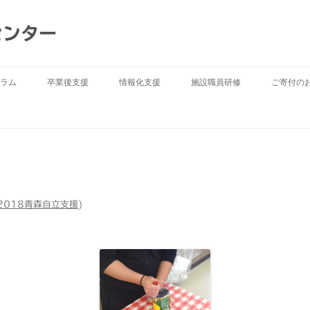
センター
ラム
卒業後支援
情報化支援
施設職員研修
ご寄付の
2018青森自立支援
)