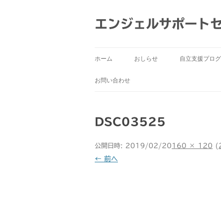
コ
ン
テ
エンジェルサポート
ン
ツ
へ
ス
キ
ッ
ホーム
おしらせ
自立支援プログ
プ
お問い合わせ
DSC03525
公開日時:
2019/02/20
160 × 120
(
← 前へ