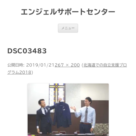
コ
ン
テ
エンジェルサポートセンター
ン
ツ
へ
ス
メニュー
キ
ッ
プ
DSC03483
公開日時:
2019/01/21
267 × 200
(
北海道での自立支援プロ
グラム2018
)