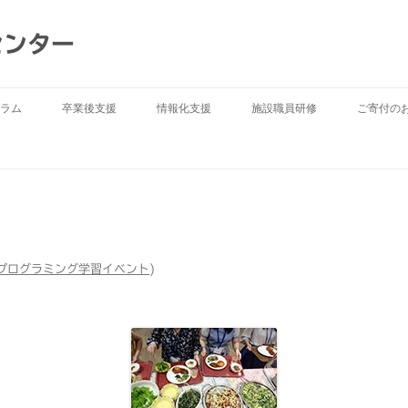
センター
ラム
卒業後支援
情報化支援
施設職員研修
ご寄付の
プログラミング学習イベント
)