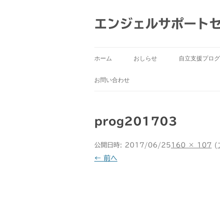
コ
ン
テ
エンジェルサポート
ン
ツ
へ
ス
キ
ッ
ホーム
おしらせ
自立支援プログ
プ
お問い合わせ
prog201703
公開日時:
2017/06/25
160 × 107
(
← 前へ