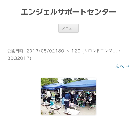
コ
ン
テ
エンジェルサポートセンター
ン
ツ
へ
ス
メニュー
キ
ッ
プ
公開日時:
2017/05/02
180 × 120
(
サロンドエンジェル
BBQ2017
)
次へ →