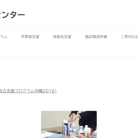
センター
ラム
卒業後支援
情報化支援
施設職員研修
ご寄付の
自立支援プログラム沖縄2016
)