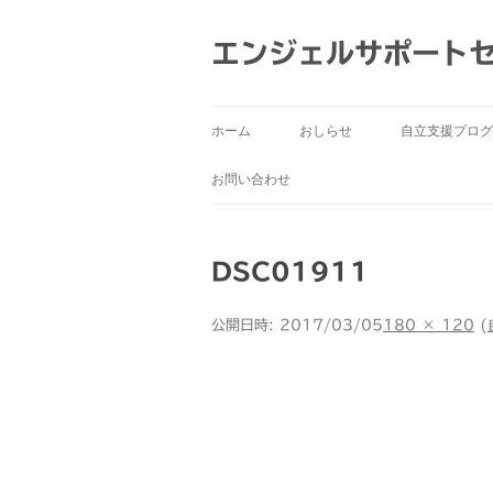
コ
ン
テ
エンジェルサポート
ン
ツ
へ
ス
キ
ッ
ホーム
おしらせ
自立支援プログ
プ
お問い合わせ
DSC01911
公開日時:
2017/03/05
180 × 120
(