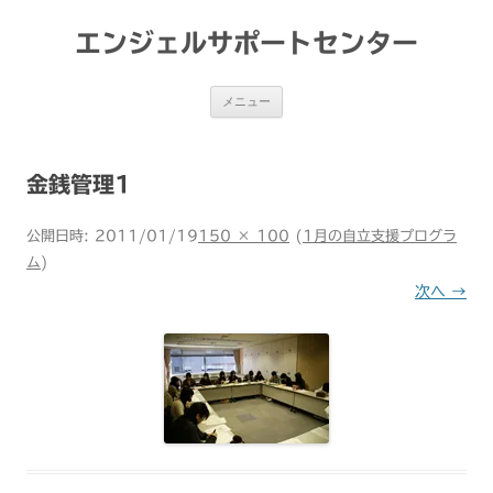
コ
ン
テ
エンジェルサポートセンター
ン
ツ
へ
ス
メニュー
キ
ッ
プ
金銭管理1
公開日時:
2011/01/19
150 × 100
(
1月の自立支援プログラ
ム
)
次へ →