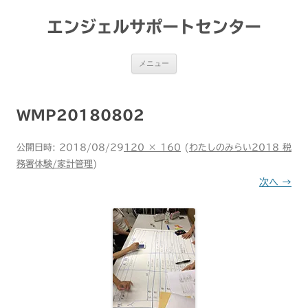
コ
ン
テ
エンジェルサポートセンター
ン
ツ
へ
ス
メニュー
キ
ッ
プ
WMP20180802
公開日時:
2018/08/29
120 × 160
(
わたしのみらい2018 税
務署体験/家計管理
)
次へ →